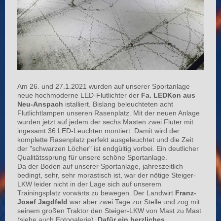
Am 26. und 27.1.2021 wurden auf unserer Sportanlage
neue hochmoderne LED-Flutlichter der
Fa. LEDKon aus
Neu-Anspach
istalliert. Bislang beleuchteten acht
Flutlichtlampen unseren Rasenplatz. Mit der neuen Anlage
wurden jetzt auf jedem der sechs Masten zwei Fluter mit
ingesamt 36 LED-Leuchten montiert. Damit wird der
komplette Rasenplatz perfekt ausgeleuchtet und die Zeit
der "schwarzen Löcher" ist endgültig vorbei. Ein deutlicher
Qualitätssprung für unsere schöne Sportanlage.
Da der Boden auf unserer Sportanlage, jahreszeitlich
bedingt, sehr, sehr morastisch ist, war der nötige Steiger-
LKW leider nicht in der Lage sich auf unserem
Trainingsplatz vorwärts zu bewegen. Der Landwirt
Franz-
Josef Jagdfeld
war aber zwei Tage zur Stelle und zog mit
seinem großen Traktor den Steiger-LKW von Mast zu Mast
(siehe auch Fotogalerie).
Dafür ein herzliches