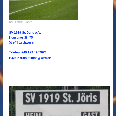
Der "heilige" Rasen
SV 1919 St. Jöris e. V.
Neusener-Str. 75
52249 Eschweiler
Telefon: +49 179 4902621
E-Mail: rudolfbittins@web.de