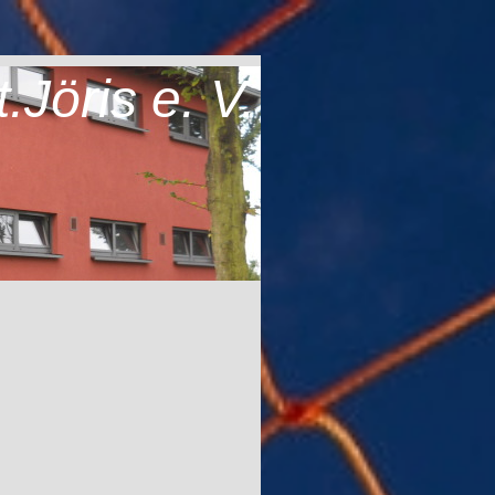
Jöris e. V.
A