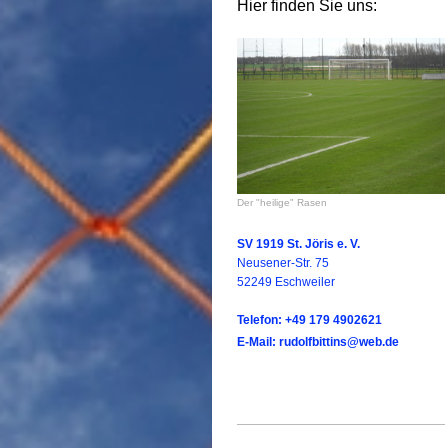
Hier finden Sie uns:
Der "heilige" Rasen
SV 1919 St. Jöris e. V.
Neusener-Str. 75
52249 Eschweiler
Telefon: +49 179 4902621
E-Mail: rudolfbittins@web.de