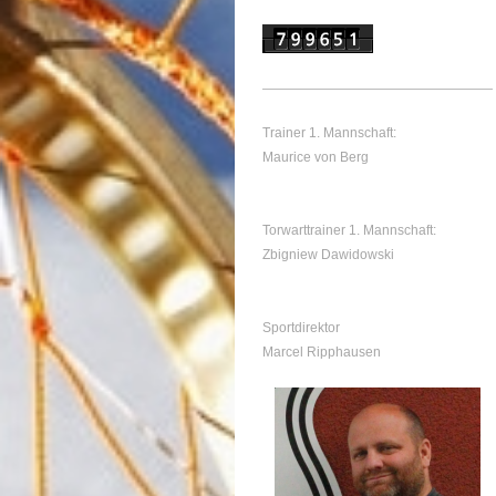
Trainer 1. Mannschaft:
Maurice von Berg
Torwarttrainer 1. Mannschaft:
Zbigniew Dawidowski
Sportdirektor
Marcel Ripphausen